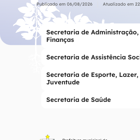
Ir
Publicado em
06/08/2026
Atualizado em
22
para
o
Secretaria de Administração,
rodapé
Finanças
[alt+4]
Secretaria de Assistência Soc
Secretaria de Esporte, Lazer,
Juventude
Secretaria de Saúde