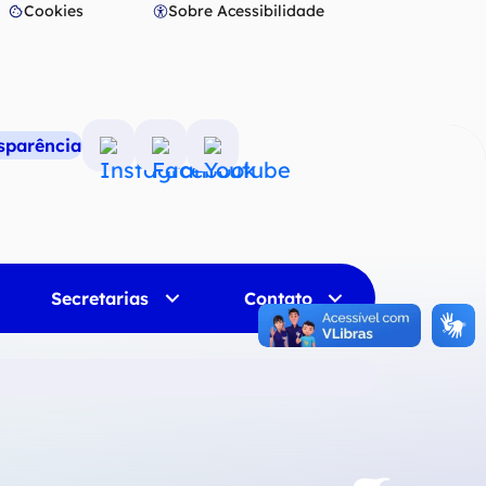
Cookies
Sobre Acessibilidade
Abrir
preferências
de
cookies
nsparência
Acessar
Acessar
Acessar
a
a
a
Rede
Rede
Rede
Social
Social
Social
Instagram
Facebook
Youtube
Secretarias
Contato