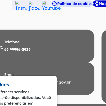
Política de cookies
Map
Acessar
Acessar
Acessar
a
a
a
Rede
Rede
Rede
Social
Social
Social
Instagram
Facebook
Youtube
Telefone:
66 99996-3936
Email:
ouvidoria@santacarmem.mt.gov.br
kies
ferecer serviços
 serão disponibilizados. Você
uas preferências em