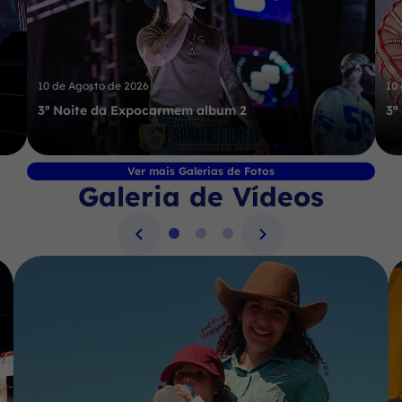
10 de Agosto de 2026
10
3ª Noite da Expocarmem album 2
3ª
Ver mais Galerias de Fotos
Galeria de Vídeos
Seção Galeria de Vídeos