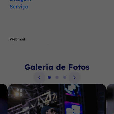
Webmail
Galeria de Fotos
Seção Galeria de Fotos