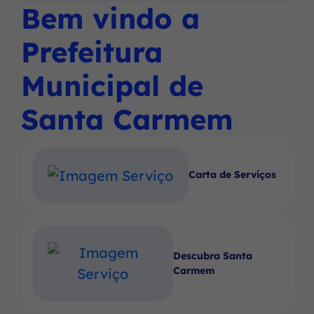
Social
Social
Social
Bem vindo a
Ir
menu
Instagram
Facebook
Youtube
para
principal
Prefeitura
o
rodapé
Municipal de
[alt+4]
Santa Carmem
Carta de Serviços
Descubra Santa
Carmem