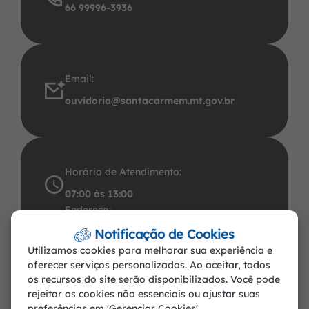
66 99996-3936
Email:
ouvidoria@santacarmem.mt.gov.br
Horário de Atendimento:
07:00 às 13:00
Endereço:
Avenida Santos Dumont, 491 Centro CEP:
Notificação de Cookies
Utilizamos cookies para melhorar sua experiência e
78.545-000. CNPJ: 37.465.283/0001-57
oferecer serviços personalizados. Ao aceitar, todos
Santa Carmem-MT
os recursos do site serão disponibilizados. Você pode
rejeitar os cookies não essenciais ou ajustar suas
preferências em 'Gerenciar Cookies'.