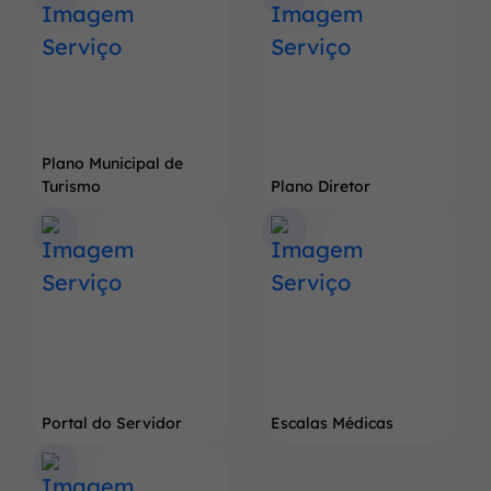
do
Pé
de
Soja
Gigante
Plano Municipal de
Turismo
Plano Diretor
Portal do Servidor
Escalas Médicas