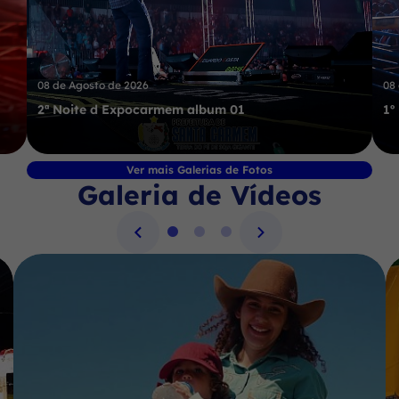
08 de Agosto de 2026
08
2ª Noite d Expocarmem album 01
1º
Ver mais Galerias de Fotos
Galeria de Vídeos
Seção Galeria de Vídeos