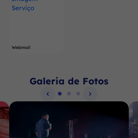
Webmail
Galeria de Fotos
Seção Galeria de Fotos