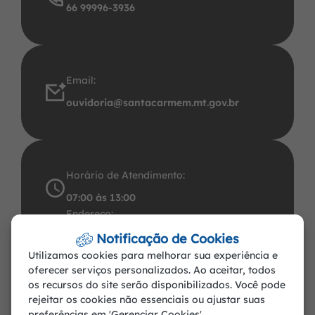
66 99996-3936
Email:
ouvidoria@santacarmem.mt.gov.br
Horário de Atendimento:
07:00 às 13:00
Endereço:
Avenida Santos Dumont, 491 Centro CEP:
Notificação de Cookies
Utilizamos cookies para melhorar sua experiência e
78.545-000. CNPJ: 37.465.283/0001-57
oferecer serviços personalizados. Ao aceitar, todos
Santa Carmem-MT
os recursos do site serão disponibilizados. Você pode
rejeitar os cookies não essenciais ou ajustar suas
preferências em 'Gerenciar Cookies'.