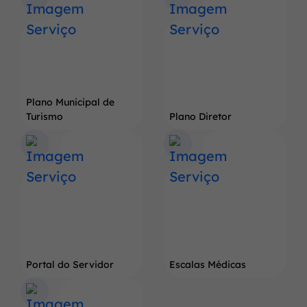
do
Pé
de
Soja
Gigante
Plano Municipal de
Turismo
Plano Diretor
Portal do Servidor
Escalas Médicas