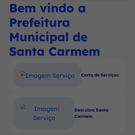
Social
Social
Social
Bem vindo a
Ir
menu
Instagram
Facebook
Youtube
para
principal
Prefeitura
o
rodapé
Municipal de
[alt+4]
Santa Carmem
Carta de Serviços
Descubra Santa
Carmem