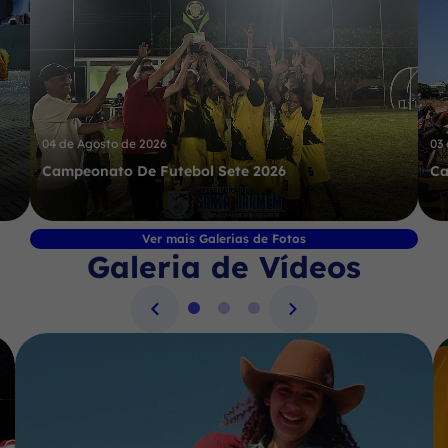
04 de Agosto de 2026
03
Campeonato De Futebol Sete 2026
Ca
Ver mais Galerias de Fotos
Galeria de Vídeos
Seção Galeria de Vídeos