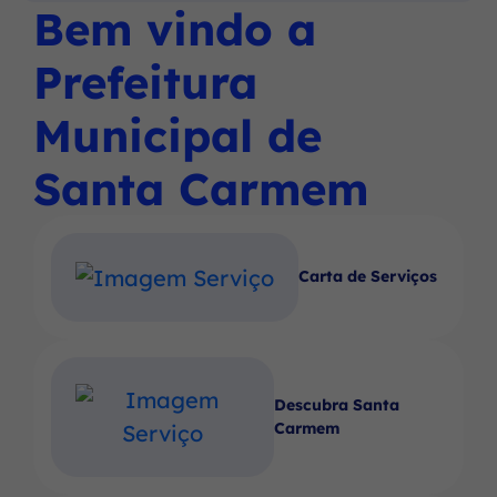
Social
Social
Social
Bem vindo a
Ir
menu
Instagram
Facebook
Youtube
para
principal
Prefeitura
o
rodapé
Municipal de
[alt+4]
Santa Carmem
Carta de Serviços
Descubra Santa
Carmem