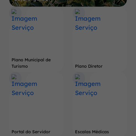
a
Terra
do
Pé
de
Soja
Gigante
Plano Municipal de
Turismo
Plano Diretor
Portal do Servidor
Escalas Médicas