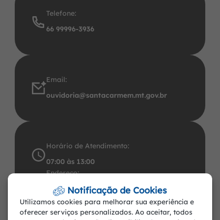
Telefone:
66 99996-3936
Email:
ouvidoria@santacarmem.mt.gov.br
Horário de Atendimento:
07:00 às 13:00
Endereço:
Avenida Santos Dumont, 491 Centro CEP:
Notificação de Cookies
Utilizamos cookies para melhorar sua experiência e
78.545-000. CNPJ: 37.465.283/0001-57
oferecer serviços personalizados. Ao aceitar, todos
Santa Carmem-MT