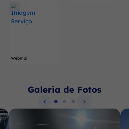
Webmail
Galeria de Fotos
Seção Galeria de Fotos