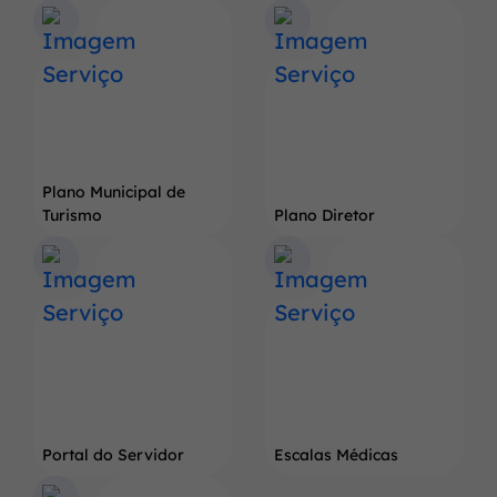
Terra
do
Pé
de
Soja
Gigante
Plano Municipal de
Turismo
Plano Diretor
Portal do Servidor
Escalas Médicas