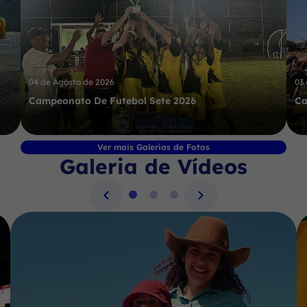
04 de Agosto de 2026
03
Campeonato De Futebol Sete 2026
Ca
Ver mais Galerias de Fotos
Galeria de Vídeos
Seção Galeria de Vídeos