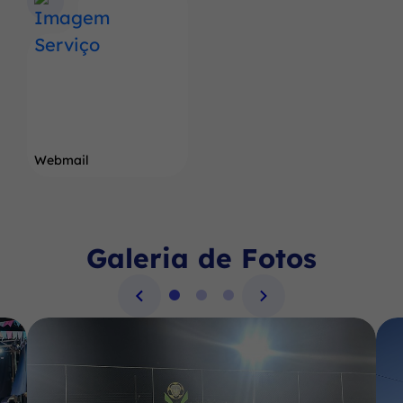
Webmail
Galeria de Fotos
Seção Galeria de Fotos