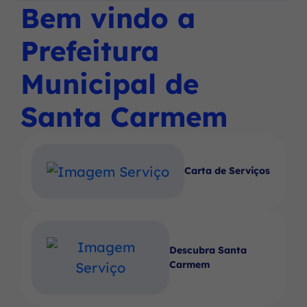
Social
Social
Social
Bem vindo a
Ir
menu
Instagram
Facebook
Youtube
para
principal
Prefeitura
o
rodapé
Municipal de
[alt+4]
Santa Carmem
Carta de Serviços
Descubra Santa
Carmem