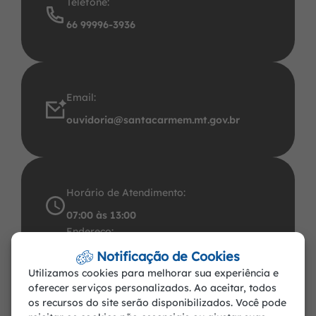
Telefone:
66 99996-3936
Email:
ouvidoria@santacarmem.mt.gov.br
Horário de Atendimento:
07:00 às 13:00
Endereço:
Avenida Santos Dumont, 491 Centro CEP:
Notificação de Cookies
Utilizamos cookies para melhorar sua experiência e
78.545-000. CNPJ: 37.465.283/0001-57
oferecer serviços personalizados. Ao aceitar, todos
Santa Carmem-MT
os recursos do site serão disponibilizados. Você pode