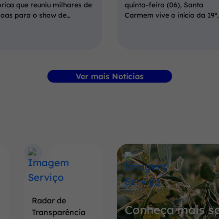
órica que reuniu milhares de
quinta-feira (06), Santa
soas para o show de…
Carmem vive o início da 19ª
Ver mais Notícias
Banner
Conheça
mais
sobre
Radar de
Conheça mais so
a
Transparência