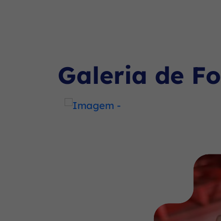
2025
Seção Galeria de Fotos
Galeria de Fo