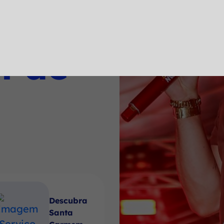
a
l de
Descubra
Santa