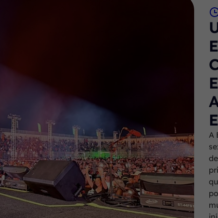
A 
se
de
pr
qu
po
mu
in