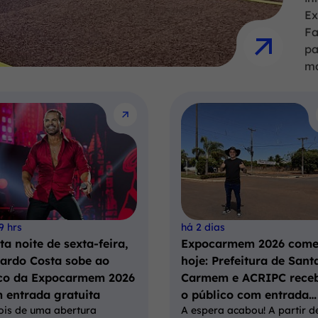
Ex
Fa
pa
ma
9 hrs
há 2 dias
ta noite de sexta-feira,
Expocarmem 2026 com
ardo Costa sobe ao
hoje: Prefeitura de Sant
co da Expocarmem 2026
Carmem e ACRIPC rece
 entrada gratuita
o público com entrada…
ois de uma abertura
A espera acabou! A partir d