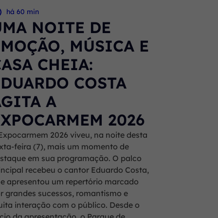
há 60 min
UMA NOITE DE
EMOÇÃO, MÚSICA E
CASA CHEIA:
EDUARDO COSTA
AGITA A
EXPOCARMEM 2026
Expocarmem 2026 viveu, na noite desta
xta-feira (7), mais um momento de
staque em sua programação. O palco
incipal recebeu o cantor Eduardo Costa,
e apresentou um repertório marcado
r grandes sucessos, romantismo e
ita interação com o público. Desde o
ício da apresentação, o Parque de