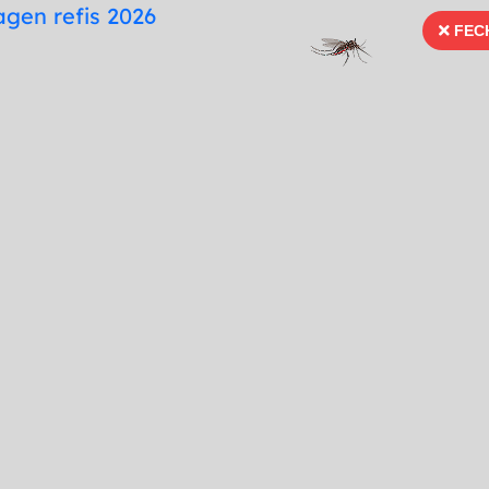
te
Mapa do Site
Fonte para Dislexia
FEC
FECH
66 99996-3936
Ouvidoria
Portal Tra
Imprensa
Serviços
Publicações
do a