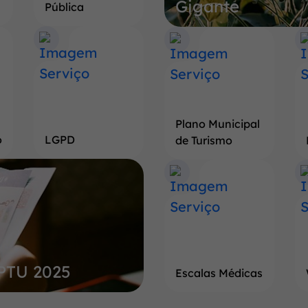
Gigante
Terra
Pública
do
Pé
de
Soja
Gigante
Plano Municipal
o
LGPD
de Turismo
IPTU 2025
Escalas Médicas