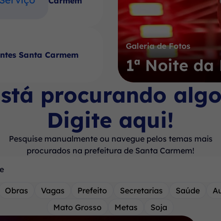
Carmem
Galeria de Fotos
antes Santa Carmem
1ª Noite d
stá procurando alg
Digite aqui!
Pesquise manualmente ou navegue pelos temas mais
procurados na prefeitura de Santa Carmem!
Obras
Vagas
Prefeito
Secretarias
Saúde
A
Mato Grosso
Metas
Soja