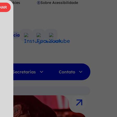
Cookies
Sobre Acessibilidade
Abrir
HAR
AR
preferências
de
cookies
nsparência
Acessar
Acessar
Acessar
a
a
a
Rede
Rede
Rede
Social
Social
Social
Instagram
Facebook
Youtube
Secretarias
Contato