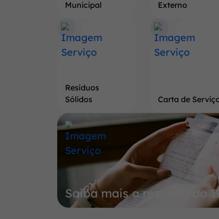
Municipal
Externo
Resíduos
Sólidos
Carta de Serviç
Banner
Saiba
mais
a
respeito
Saiba mais a respeito do 
do
IPTU