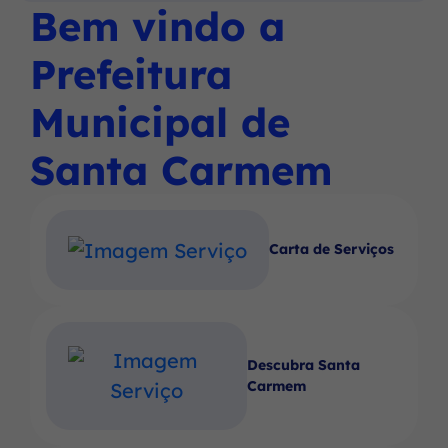
Social
Social
Social
Bem vindo a
Ir
menu
Instagram
Facebook
Youtube
para
principal
Prefeitura
o
rodapé
Municipal de
[alt+4]
Santa Carmem
Carta de Serviços
Descubra Santa
Carmem