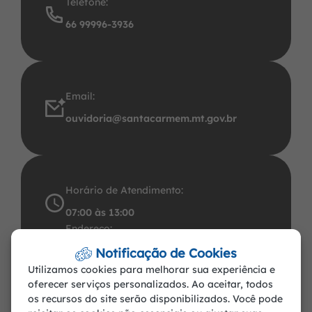
Telefone:
66 99996-3936
Email:
ouvidoria@santacarmem.mt.gov.br
Horário de Atendimento:
07:00 às 13:00
Endereço:
Avenida Santos Dumont, 491 Centro CEP:
Notificação de Cookies
Utilizamos cookies para melhorar sua experiência e
78.545-000. CNPJ: 37.465.283/0001-57
oferecer serviços personalizados. Ao aceitar, todos
Santa Carmem-MT
os recursos do site serão disponibilizados. Você pode