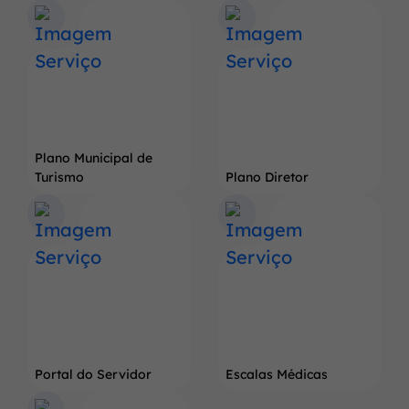
Terra
do
Pé
de
Soja
Gigante
Plano Municipal de
Turismo
Plano Diretor
Portal do Servidor
Escalas Médicas