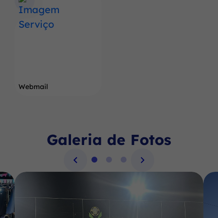
Webmail
Galeria de Fotos
Seção Galeria de Fotos