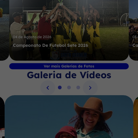
04 de Agosto de 2026
03
Campeonato De Futebol Sete 2026
Ca
Ver mais Galerias de Fotos
Galeria de Vídeos
Seção Galeria de Vídeos