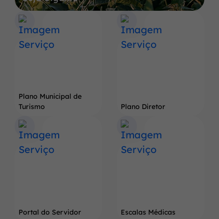
a
Terra
do
Pé
de
Soja
Gigante
Plano Municipal de
Turismo
Plano Diretor
Portal do Servidor
Escalas Médicas