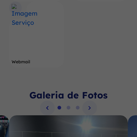
Webmail
Galeria de Fotos
Seção Galeria de Fotos