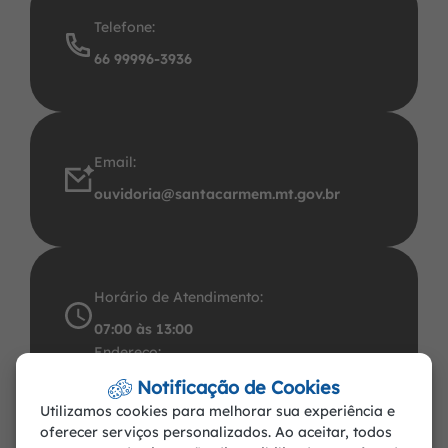
Telefone:
66 99996-3936
Email:
ouvidoria@santacarmem.mt.gov.br
Horário de Atendimento:
07:00 às 13:00
Endereço:
Avenida Santos Dumont, 491 Centro CEP:
Notificação de Cookies
Utilizamos cookies para melhorar sua experiência e
78.545-000. CNPJ: 37.465.283/0001-57
oferecer serviços personalizados. Ao aceitar, todos
Santa Carmem-MT