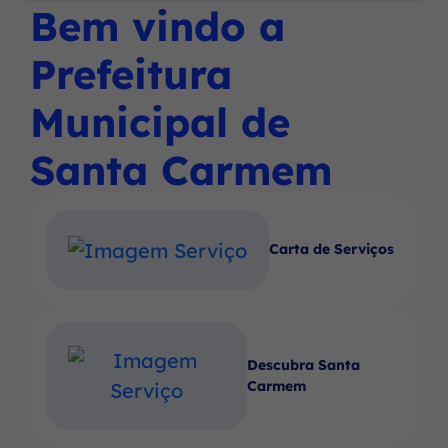
Social
Social
Social
Bem vindo a
Ir
menu
Instagram
Facebook
Youtube
para
principal
Prefeitura
o
rodapé
Municipal de
[alt+4]
Santa Carmem
Carta de Serviços
Descubra Santa
Carmem