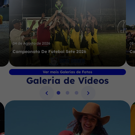
04 de Agosto de 2026
03
Campeonato De Futebol Sete 2026
Ca
Ver mais Galerias de Fotos
Galeria de Vídeos
Seção Galeria de Vídeos