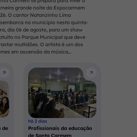
nta Carmem se prepara para viver a
imeira grande noite da Expocarmem
26. O cantor Natanzinho Lima
sembarca no município nesta quinta-
ira, dia 06 de agosto, para um show
atuito no Parque Municipal que deve
rastar multidões. O artista é um dos
mes em ascensão da música…
há 2 dias
 de
Profissionais da educação
de Santa Carmem