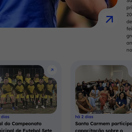
Sa
pr
20
de
fe
gr
ar
no
 dias
há 2 dias
al do Campeonato
Santa Carmem participa
icipal de Futebol Sete
capacitação sobre o