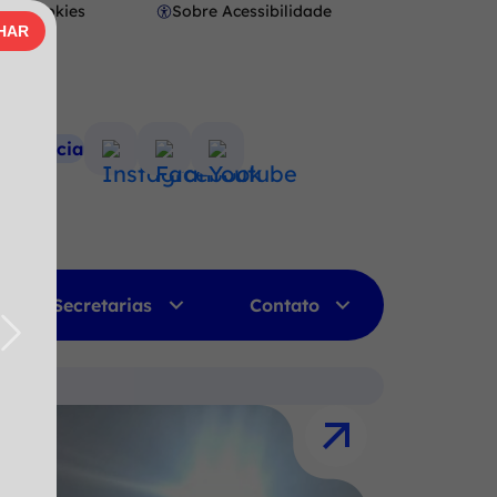
Cookies
Sobre Acessibilidade
Abrir
HAR
AR
preferências
de
cookies
nsparência
Acessar
Acessar
Acessar
a
a
a
Rede
Rede
Rede
Social
Social
Social
Instagram
Facebook
Youtube
Secretarias
Contato
Próximo
Próximo