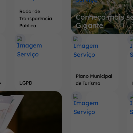
sobre
Radar de
Conheça mais so
a
Transparência
Gigante
Terra
Pública
do
Pé
de
Soja
Gigante
Plano Municipal
o
LGPD
de Turismo