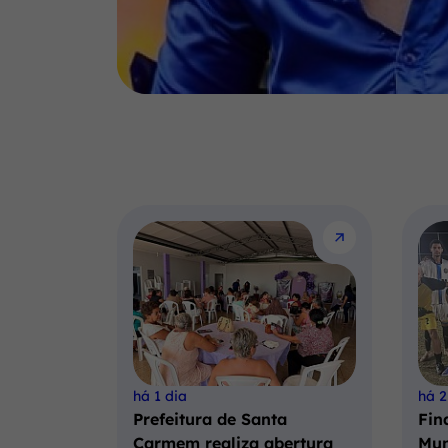
há 1 dia
há 2
Prefeitura de Santa
Fin
Carmem realiza abertura
Mun