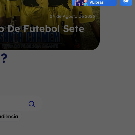
04 de Agosto de 2026
 De Futebol Sete
o?
udiência