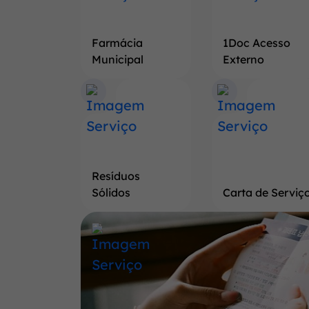
Farmácia
1Doc Acesso
Municipal
Externo
Resíduos
Sólidos
Carta de Serviç
Banner
Saiba
mais
a
respeito