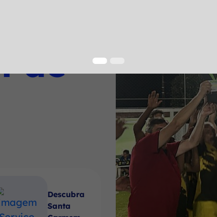
a
l de
Descubra
Santa