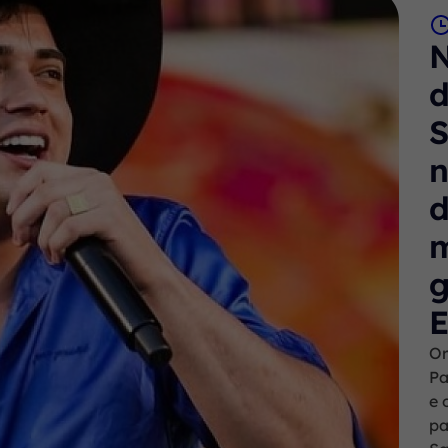
N
n
d
m
g
Or
Pa
e 
pa