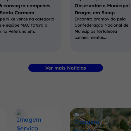
6 consagra campeões
Observatório Municipal
Santa Carmem
Drogas em Sinop
pe Nike vence na categoria
Encontro promovido pela
e e equipe MAC fatura o
Confederação Nacional de
lo no Veterano em…
Municípios fortaleceu
conhecimentos…
Ver mais Notícias
Banner
Conheça
mais