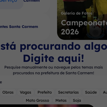
Carmem
Galeria de Fotos
Campeonato
antes Santa Carmem
2026
stá procurando alg
Digite aqui!
Pesquise manualmente ou navegue pelos temas mais
procurados na prefeitura de Santa Carmem!
Obras
Vagas
Prefeito
Secretarias
Saúde
A
Mato Grosso
Metas
Soja