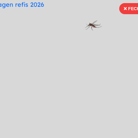
te
Mapa do Site
Fonte para Dislexia
FEC
FECH
66 99996-3936
Ouvidoria
Portal Tra
Imprensa
Serviços
Publicações
erior
nterior
do a