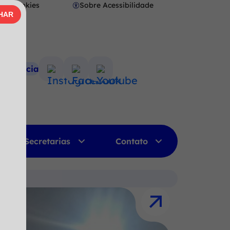
Cookies
Sobre Acessibilidade
Abrir
HAR
AR
preferências
de
cookies
nsparência
Acessar
Acessar
Acessar
a
a
a
Rede
Rede
Rede
Social
Social
Social
Instagram
Facebook
Youtube
Secretarias
Contato