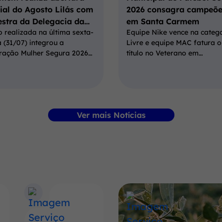
cial do Agosto Lilás com
2026 consagra campeõe
estra da Delegacia da…
em Santa Carmem
 realizada na última sexta-
Equipe Nike vence na categ
a (31/07) integrou a
Livre e equipe MAC fatura o
ração Mulher Segura 2026…
título no Veterano em…
Ver mais Notícias
Banner
Conheça
mais