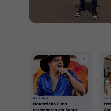
há 3 dias
há 3
Natanzinho Lima
Pre
desembarca em Santa
Car