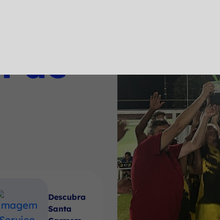
a
l de
Descubra
Santa