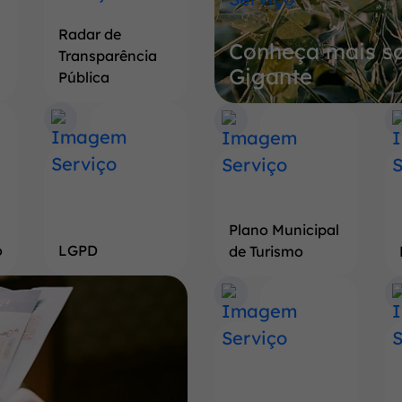
sobre
Radar de
Conheça mais so
a
Transparência
Gigante
Terra
Pública
do
Pé
de
Soja
Gigante
Plano Municipal
o
LGPD
de Turismo