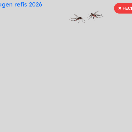
te
Mapa do Site
Fonte para Dislexia
FEC
FECH
66 99996-3936
Ouvidoria
Portal Tra
Imprensa
Serviços
Publicações
do a