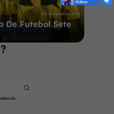
04 de Agosto de 2026
 De Futebol Sete
o?
udiência