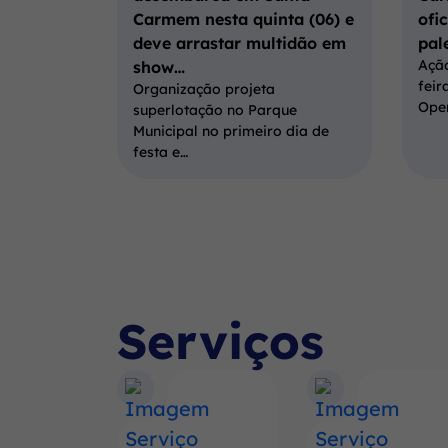
Carmem nesta quinta (06) e
ofi
deve arrastar multidão em
pal
Ação
show…
feir
Organização projeta
Ope
superlotação no Parque
Municipal no primeiro dia de
festa e…
Serviços