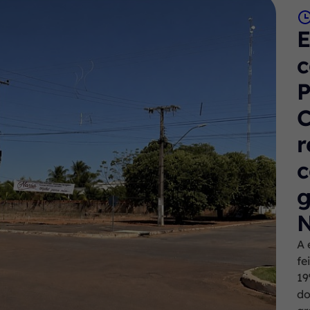
c
P
r
c
g
N
A 
fe
19
do