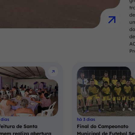
gr
tr
de
um
do
de
AC
Pr
 dias
há 3 dias
feitura de Santa
Final do Campeonato
mem realiza abertura
Municipal de Futebol Se