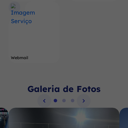
Webmail
Galeria de Fotos
Seção Galeria de Fotos