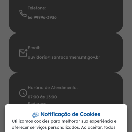
Telefone:
66 99996-3936
Email:
ouvidoria@santacarmem.mt.gov.br
Horário de Atendimento:
07:00 às 13:00
Endereço:
Avenida Santos Dumont, 491 Centro CEP:
Notificação de Cookies
Utilizamos cookies para melhorar sua experiência e
78.545-000. CNPJ: 37.465.283/0001-57
oferecer serviços personalizados. Ao aceitar, todos
Santa Carmem-MT