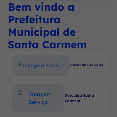
Social
Social
Social
Bem vindo a
Ir
menu
Instagram
Facebook
Youtube
para
principal
Prefeitura
o
rodapé
Municipal de
[alt+4]
Santa Carmem
Carta de Serviços
Descubra Santa
Carmem