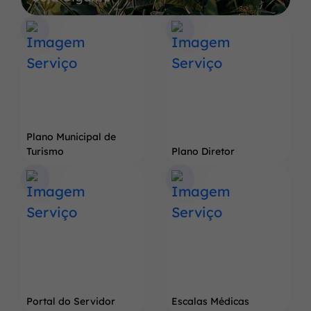
a
Terra
do
Pé
de
Soja
Gigante
Plano Municipal de
Turismo
Plano Diretor
Portal do Servidor
Escalas Médicas