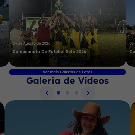
04 de Agosto de 2026
03
Campeonato De Futebol Sete 2026
Ca
Ver mais Galerias de Fotos
Galeria de Vídeos
Seção Galeria de Vídeos