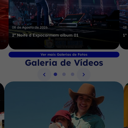
08 de Agosto de 2026
08
2ª Noite d Expocarmem album 01
1º
Ver mais Galerias de Fotos
Galeria de Vídeos
Seção Galeria de Vídeos