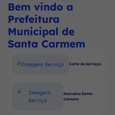
Social
Social
Social
Bem vindo a
Ir
menu
Instagram
Facebook
Youtube
para
principal
Prefeitura
o
rodapé
Municipal de
[alt+4]
Santa Carmem
Carta de Serviços
Descubra Santa
Carmem