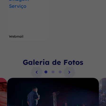
Webmail
Galeria de Fotos
Seção Galeria de Fotos