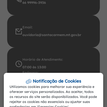
66 99996-3936
Email:
ouvidoria@santacarmem.mt.gov.br
Horário de Atendimento:
07:00 às 13:00
Endereço:
Avenida Santos Dumont, 491 Centro CEP:
Notificação de Cookies
Utilizamos cookies para melhorar sua experiência e
78.545-000. CNPJ: 37.465.283/0001-57
oferecer serviços personalizados. Ao aceitar, todos
Santa Carmem-MT
os recursos do site serão disponibilizados. Você pode
rejeitar os cookies não essenciais ou ajustar suas
preferências em 'Gerenciar Cookies'.