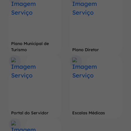
do
Pé
de
Soja
Gigante
Plano Municipal de
Turismo
Plano Diretor
Portal do Servidor
Escalas Médicas