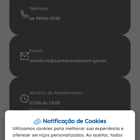
Telefone:
66 99996-3936
Email:
ouvidoria@santacarmem.mt.gov.br
Horário de Atendimento:
07:00 às 13:00
Endereço:
Avenida Santos Dumont, 491 Centro CEP:
Notificação de Cookies
Utilizamos cookies para melhorar sua experiência e
78.545-000. CNPJ: 37.465.283/0001-57
oferecer serviços personalizados. Ao aceitar, todos
Santa Carmem-MT