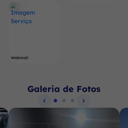
Webmail
Galeria de Fotos
Seção Galeria de Fotos