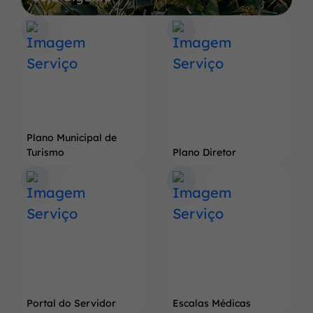
a
Terra
do
Pé
de
Soja
Gigante
Plano Municipal de
Turismo
Plano Diretor
Portal do Servidor
Escalas Médicas