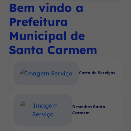
Social
Social
Social
Bem vindo a
Ir
menu
Instagram
Facebook
Youtube
para
principal
Prefeitura
o
rodapé
Municipal de
[alt+4]
Santa Carmem
Carta de Serviços
Descubra Santa
Carmem