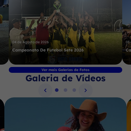
04 de Agosto de 2026
03
Campeonato De Futebol Sete 2026
Ca
Ver mais Galerias de Fotos
Galeria de Vídeos
Seção Galeria de Vídeos