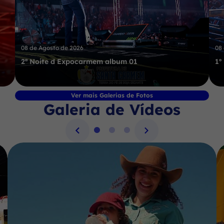
08 de Agosto de 2026
08
2ª Noite d Expocarmem album 01
1º
Ver mais Galerias de Fotos
Galeria de Vídeos
Seção Galeria de Vídeos