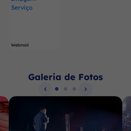
Webmail
Galeria de Fotos
Seção Galeria de Fotos