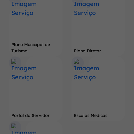
do
Pé
de
Soja
Gigante
Plano Municipal de
Turismo
Plano Diretor
Portal do Servidor
Escalas Médicas