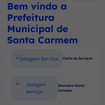
Social
Social
Social
Bem vindo a
Ir
menu
Instagram
Facebook
Youtube
para
principal
Prefeitura
o
rodapé
Municipal de
[alt+4]
Santa Carmem
Carta de Serviços
Descubra Santa
Carmem