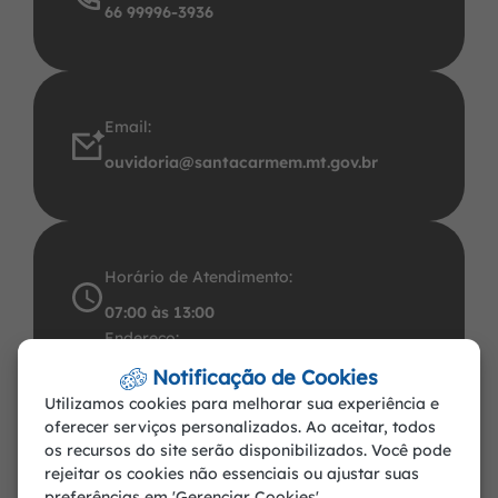
66 99996-3936
Email:
ouvidoria@santacarmem.mt.gov.br
Horário de Atendimento:
07:00 às 13:00
Endereço:
Avenida Santos Dumont, 491 Centro CEP:
Notificação de Cookies
Utilizamos cookies para melhorar sua experiência e
78.545-000. CNPJ: 37.465.283/0001-57
oferecer serviços personalizados. Ao aceitar, todos
Santa Carmem-MT
os recursos do site serão disponibilizados. Você pode
rejeitar os cookies não essenciais ou ajustar suas
preferências em 'Gerenciar Cookies'.