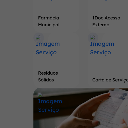
Farmácia
1Doc Acesso
Municipal
Externo
Resíduos
Sólidos
Carta de Serviç
Banner
Saiba
mais
a
respeito