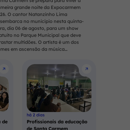
nta Carmem se prepara para viver a
imeira grande noite da Expocarmem
26. O cantor Natanzinho Lima
sembarca no município nesta quinta-
ira, dia 06 de agosto, para um show
atuito no Parque Municipal que deve
rastar multidões. O artista é um dos
mes em ascensão da música…
há 2 dias
 de
Profissionais da educação
de Santa Carmem