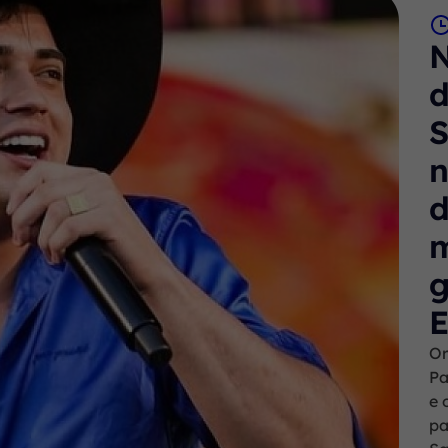
N
n
d
m
g
Or
Pa
e 
pa