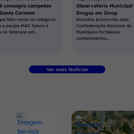
6 consagra campeões
Observatório Municipal
Santa Carmem
Drogas em Sinop
pe Nike vence na categoria
Encontro promovido pela
e e equipe MAC fatura o
Confederação Nacional de
lo no Veterano em…
Municípios fortaleceu
conhecimentos…
Ver mais Notícias
Banner
Conheça
mais