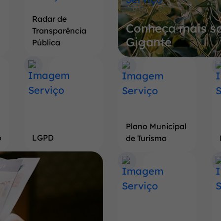
sobre
Radar de
Conheça mais so
a
Transparência
Gigante
Terra
Pública
do
Pé
de
Soja
Gigante
Plano Municipal
o
LGPD
de Turismo