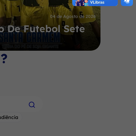
04 de Agosto de 2026
 De Futebol Sete
o?
udiência