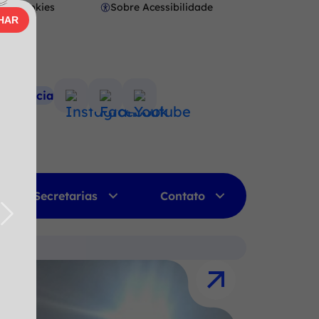
Cookies
Sobre Acessibilidade
Abrir
HAR
AR
preferências
de
cookies
nsparência
Acessar
Acessar
Acessar
a
a
a
Rede
Rede
Rede
Social
Social
Social
Instagram
Facebook
Youtube
Secretarias
Contato
Próximo
Próximo