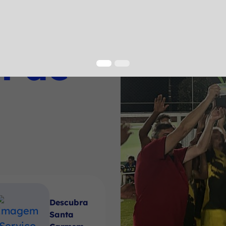
a
l de
Descubra
Santa