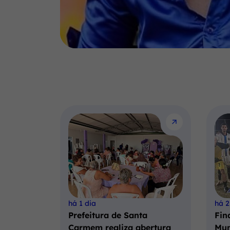
há 1 dia
há 2
Prefeitura de Santa
Fin
Carmem realiza abertura
Mun