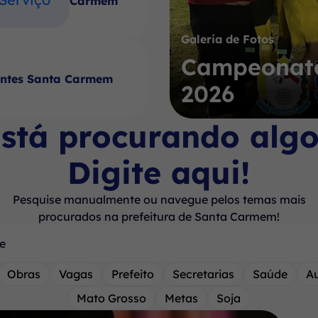
Carmem
Galeria de Fotos
Campeonato
antes Santa Carmem
2026
stá procurando alg
Digite aqui!
Pesquise manualmente ou navegue pelos temas mais
procurados na prefeitura de Santa Carmem!
Obras
Vagas
Prefeito
Secretarias
Saúde
A
Mato Grosso
Metas
Soja