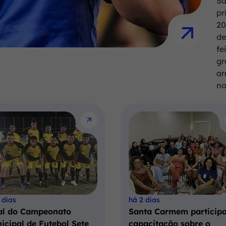
Sa
pr
20
de
fe
gr
ar
no
 dias
há 2 dias
al do Campeonato
Santa Carmem participa
icipal de Futebol Sete
capacitação sobre o