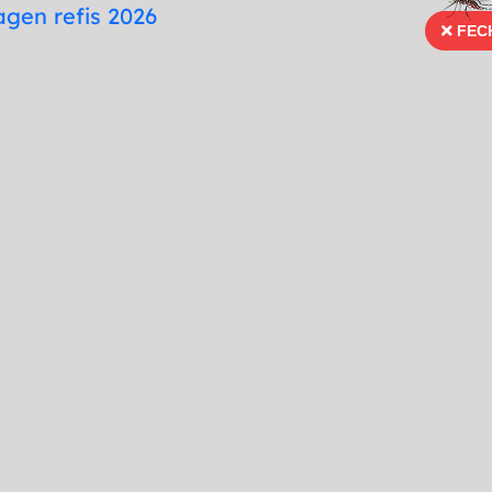
te
Mapa do Site
Fonte para Dislexia
FEC
FECH
66 99996-3936
Ouvidoria
Portal Tra
Imprensa
Serviços
Publicações
erior
nterior
do a