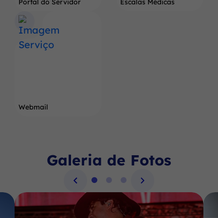
Portal do Servidor
Escalas Médicas
Webmail
Galeria de Fotos
Seção Galeria de Fotos