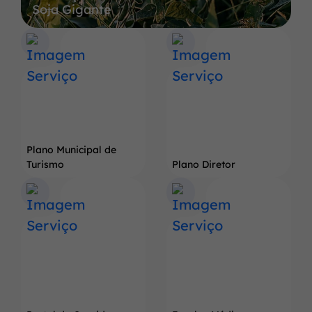
Soja Gigante
a
Terra
do
Pé
de
Soja
Gigante
Plano Municipal de
Turismo
Plano Diretor