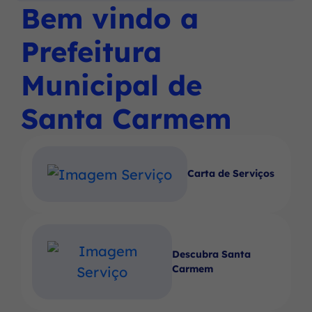
Social
Social
Social
Bem vindo a
Ir
menu
Instagram
Facebook
Youtube
para
principal
Prefeitura
o
rodapé
Municipal de
[alt+4]
Santa Carmem
Carta de Serviços
Descubra Santa
Carmem