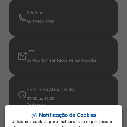
Telefone:
66 99996-3936
Email:
ouvidoria@santacarmem.mt.gov.br
Horário de Atendimento:
07:00 às 13:00
Endereço:
Avenida Santos Dumont, 491 Centro CEP:
Notificação de Cookies
Utilizamos cookies para melhorar sua experiência e
78.545-000. CNPJ: 37.465.283/0001-57