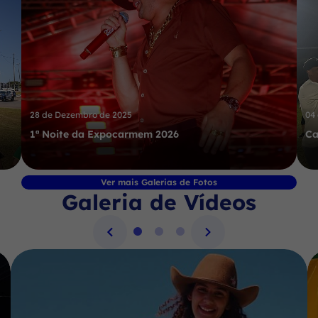
28 de Dezembro de 2025
04
1ª Noite da Expocarmem 2026
Ca
Ver mais Galerias de Fotos
Galeria de Vídeos
Seção Galeria de Vídeos