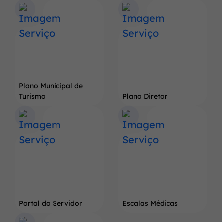
Terra
do
Pé
de
Soja
Gigante
Plano Municipal de
Turismo
Plano Diretor
Portal do Servidor
Escalas Médicas