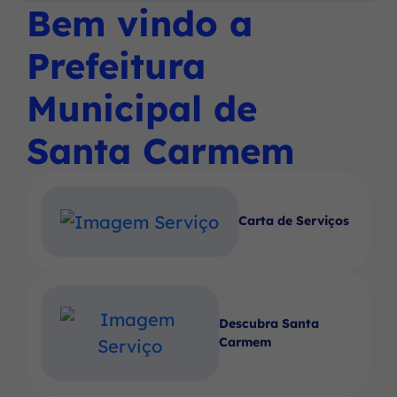
Social
Social
Social
Bem vindo a
Ir
menu
Instagram
Facebook
Youtube
para
principal
Prefeitura
o
rodapé
Municipal de
[alt+4]
Santa Carmem
Carta de Serviços
Descubra Santa
Carmem