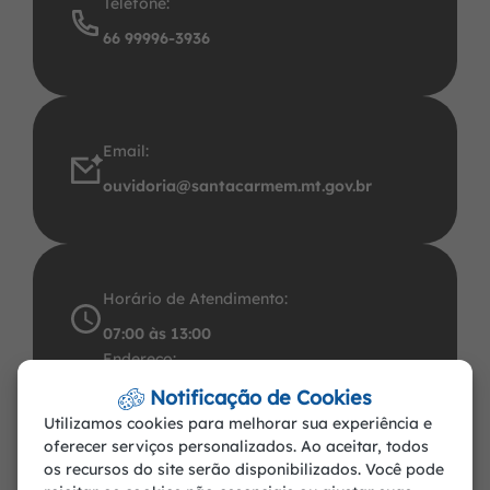
Telefone:
66 99996-3936
Email:
ouvidoria@santacarmem.mt.gov.br
Horário de Atendimento:
07:00 às 13:00
Endereço:
Avenida Santos Dumont, 491 Centro CEP:
Notificação de Cookies
Utilizamos cookies para melhorar sua experiência e
78.545-000. CNPJ: 37.465.283/0001-57
oferecer serviços personalizados. Ao aceitar, todos
Santa Carmem-MT
os recursos do site serão disponibilizados. Você pode