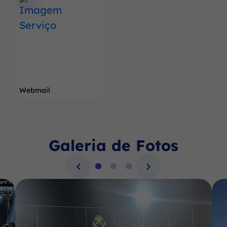
Webmail
Galeria de Fotos
Seção Galeria de Fotos