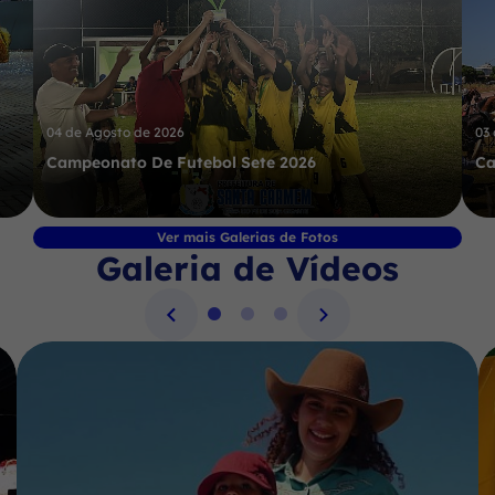
04 de Agosto de 2026
03
Campeonato De Futebol Sete 2026
Ca
Ver mais Galerias de Fotos
Galeria de Vídeos
Seção Galeria de Vídeos