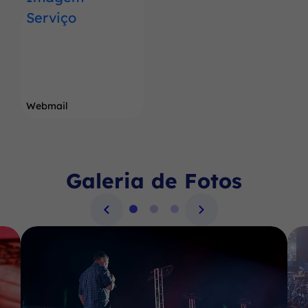
Webmail
Galeria de Fotos
Seção Galeria de Fotos