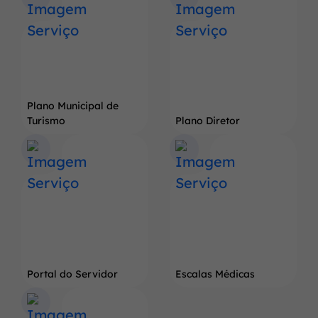
do
Pé
de
Soja
Gigante
Plano Municipal de
Turismo
Plano Diretor
Portal do Servidor
Escalas Médicas