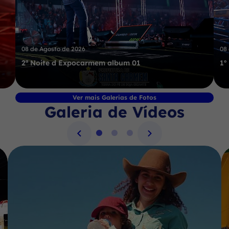
08 de Agosto de 2026
08
2ª Noite d Expocarmem album 01
1º
Ver mais Galerias de Fotos
Galeria de Vídeos
Seção Galeria de Vídeos