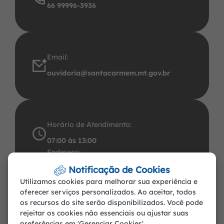
66 99996-3936
Email:
ouvidoria@santacarmem.mt.gov.br
Horário de Atendimento:
07:00 às 13:00
Endereço:
Avenida Santos Dumont, 491 Centro CEP:
Notificação de Cookies
Utilizamos cookies para melhorar sua experiência e
78.545-000. CNPJ: 37.465.283/0001-57
oferecer serviços personalizados. Ao aceitar, todos
Santa Carmem-MT
os recursos do site serão disponibilizados. Você pode
rejeitar os cookies não essenciais ou ajustar suas
preferências em 'Gerenciar Cookies'.