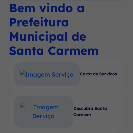
Social
Social
Social
Bem vindo a
Ir
menu
Instagram
Facebook
Youtube
para
principal
Prefeitura
o
rodapé
Municipal de
[alt+4]
Santa Carmem
Carta de Serviços
Descubra Santa
Carmem