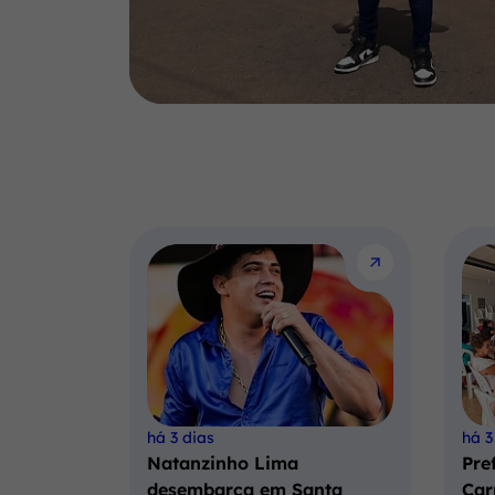
há 3 dias
há 3
Natanzinho Lima
Pre
desembarca em Santa
Car