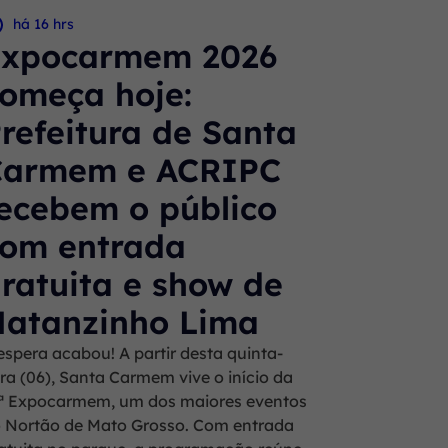
há 16 hrs
Expocarmem 2026
omeça hoje:
refeitura de Santa
Carmem e ACRIPC
ecebem o público
om entrada
ratuita e show de
atanzinho Lima
espera acabou! A partir desta quinta-
ira (06), Santa Carmem vive o início da
ª Expocarmem, um dos maiores eventos
 Nortão de Mato Grosso. Com entrada