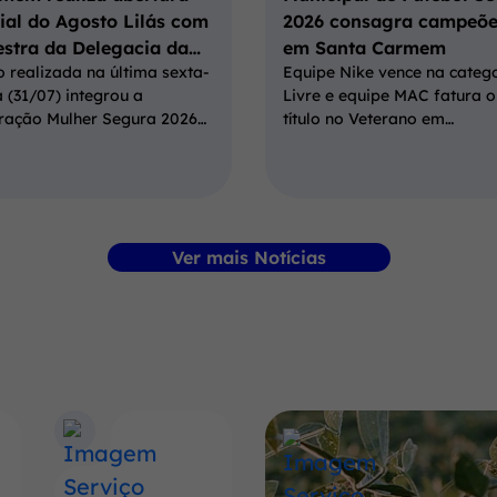
cial do Agosto Lilás com
2026 consagra campeõe
estra da Delegacia da…
em Santa Carmem
 realizada na última sexta-
Equipe Nike vence na categ
a (31/07) integrou a
Livre e equipe MAC fatura o
ração Mulher Segura 2026…
título no Veterano em…
Ver mais Notícias
Banner
Conheça
mais