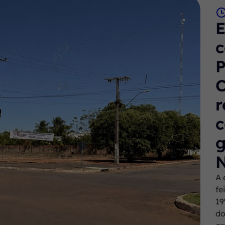
c
P
r
c
g
N
A 
fe
19
do