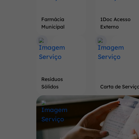
Farmácia
1Doc Acesso
Municipal
Externo
Resíduos
Sólidos
Carta de Serviç
Banner
Saiba
mais
a
respeito