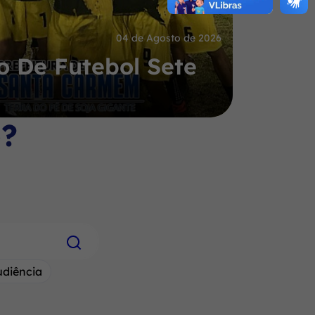
04 de Agosto de 2026
 De Futebol Sete
o?
udiência