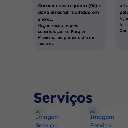
Carmem nesta quinta (06) e
ofi
deve arrastar multidão em
pal
Ação
show…
feir
Organização projeta
Ope
superlotação no Parque
Municipal no primeiro dia de
festa e…
Serviços