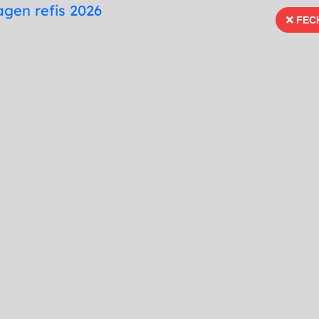
te
Mapa do Site
Fonte para Dislexia
FEC
FECH
66 99996-3936
Ouvidoria
Portal Tra
Imprensa
Serviços
Publicações
do a