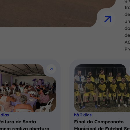
gr
tr
de
um
do
de
AC
Pr
 dias
há 3 dias
feitura de Santa
Final do Campeonato
mem realiza abertura
Municipal de Futebol Se