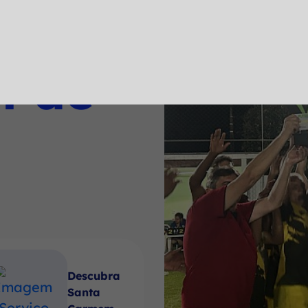
a
l de
Descubra
Santa