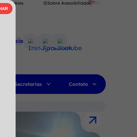
Cookies
Sobre Acessibilidade
Abrir
HAR
AR
preferências
de
cookies
nsparência
Acessar
Acessar
Acessar
a
a
a
Rede
Rede
Rede
Social
Social
Social
Instagram
Facebook
Youtube
Secretarias
Contato