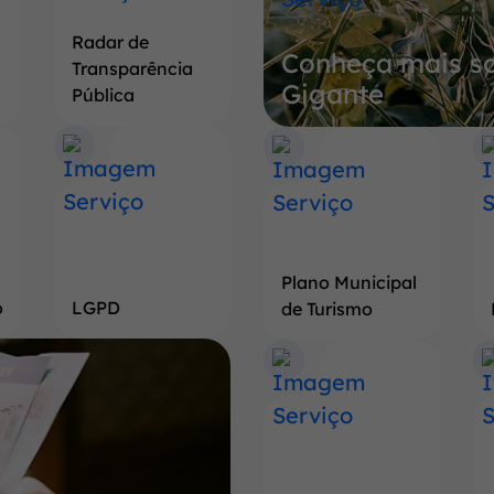
sobre
Radar de
Conheça mais so
a
Transparência
Gigante
Terra
Pública
do
Pé
de
Soja
Gigante
Plano Municipal
o
LGPD
de Turismo