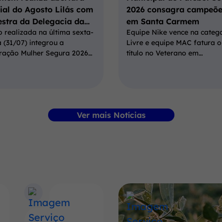
cial do Agosto Lilás com
2026 consagra campeõe
estra da Delegacia da…
em Santa Carmem
 realizada na última sexta-
Equipe Nike vence na categ
a (31/07) integrou a
Livre e equipe MAC fatura o
ração Mulher Segura 2026…
título no Veterano em…
Ver mais Notícias
Banner
Conheça
mais