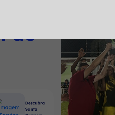
a
l de
Descubra
Santa