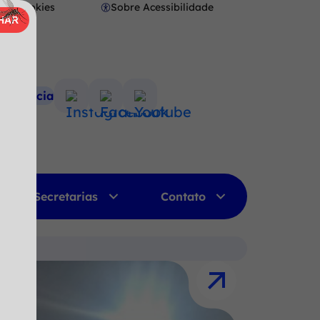
Cookies
Sobre Acessibilidade
Abrir
HAR
AR
preferências
de
cookies
nsparência
Acessar
Acessar
Acessar
a
a
a
Rede
Rede
Rede
Social
Social
Social
Instagram
Facebook
Youtube
Secretarias
Contato