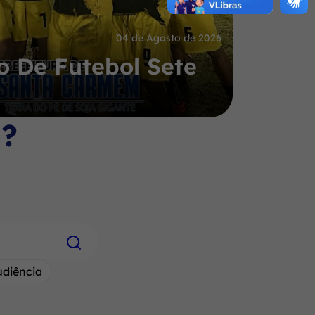
04 de Agosto de 2026
 De Futebol Sete
o?
udiência