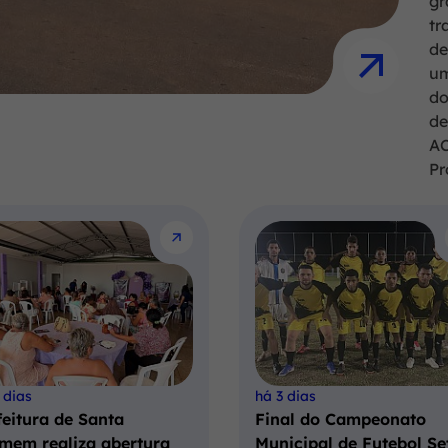
gr
tr
de
um
do
de
AC
Pr
 dias
há 3 dias
feitura de Santa
Final do Campeonato
mem realiza abertura
Municipal de Futebol Se