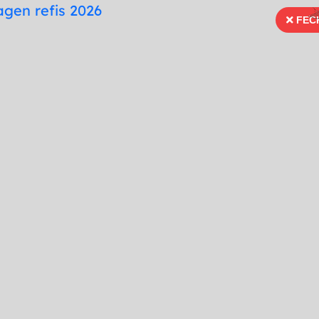
te
Mapa do Site
Fonte para Dislexia
FEC
FECH
66 99996-3936
Ouvidoria
Portal Tra
Imprensa
Serviços
Publicações
do a