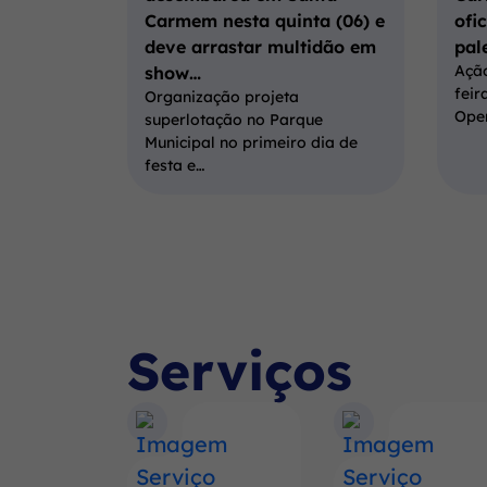
Carmem nesta quinta (06) e
ofi
deve arrastar multidão em
pal
Ação
show…
feir
Organização projeta
Ope
superlotação no Parque
Municipal no primeiro dia de
festa e…
Serviços