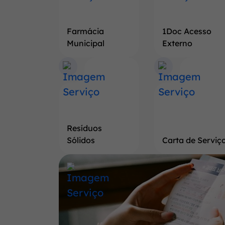
Farmácia
1Doc Acesso
Municipal
Externo
Resíduos
Sólidos
Carta de Serviç
Banner
Saiba
mais
a
respeito