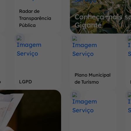
sobre
Radar de
Conheça mais so
a
Transparência
Gigante
Terra
Pública
do
Pé
de
Soja
Gigante
Plano Municipal
o
LGPD
de Turismo