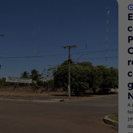
c
P
r
c
g
N
A 
fe
19
do