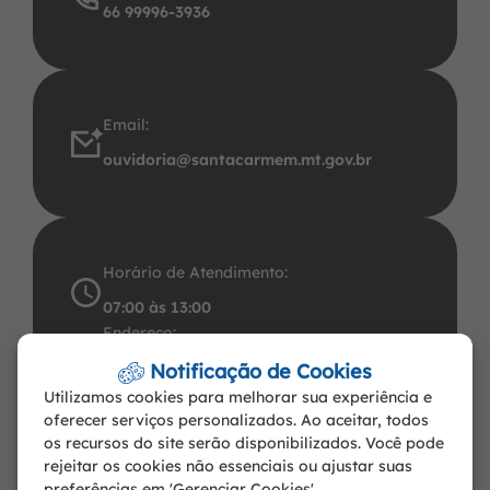
66 99996-3936
Email:
ouvidoria@santacarmem.mt.gov.br
Horário de Atendimento:
07:00 às 13:00
Endereço:
Avenida Santos Dumont, 491 Centro CEP:
Notificação de Cookies
Utilizamos cookies para melhorar sua experiência e
78.545-000. CNPJ: 37.465.283/0001-57
oferecer serviços personalizados. Ao aceitar, todos
Santa Carmem-MT
os recursos do site serão disponibilizados. Você pode
rejeitar os cookies não essenciais ou ajustar suas
preferências em 'Gerenciar Cookies'.