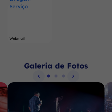
Webmail
Galeria de Fotos
Seção Galeria de Fotos