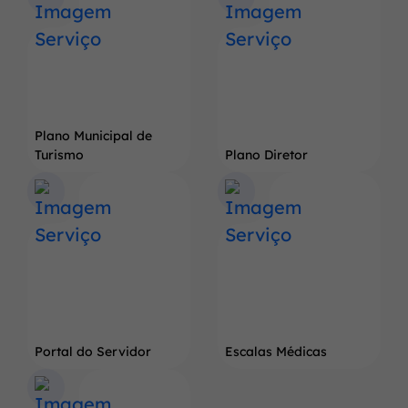
do
Pé
de
Soja
Gigante
Plano Municipal de
Turismo
Plano Diretor
Portal do Servidor
Escalas Médicas