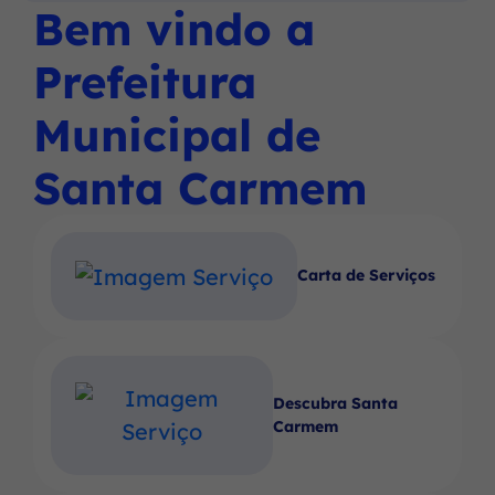
Social
Social
Social
Bem vindo a
Ir
menu
Instagram
Facebook
Youtube
para
principal
Prefeitura
o
rodapé
Municipal de
[alt+4]
Santa Carmem
Carta de Serviços
Descubra Santa
Carmem