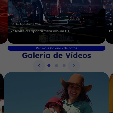
08 de Agosto de 2026
08
2ª Noite d Expocarmem album 01
1º
Ver mais Galerias de Fotos
Galeria de Vídeos
Seção Galeria de Vídeos