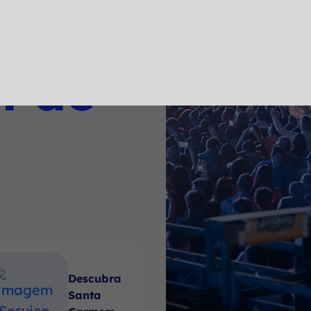
a
l de
Descubra
Santa