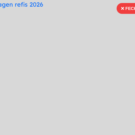
te
Mapa do Site
Fonte para Dislexia
FEC
FECH
66 99996-3936
Ouvidoria
Portal Tra
Imprensa
Serviços
Publicações
do a