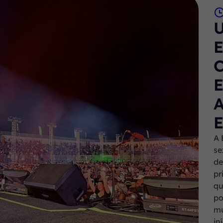
A 
se
de
pr
qu
po
mu
in