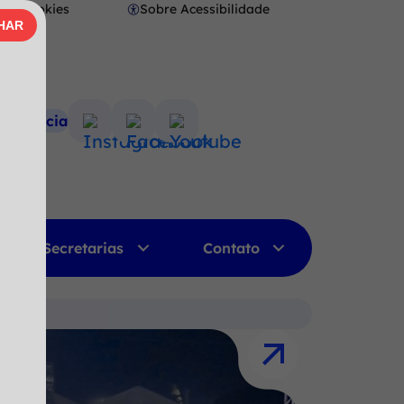
Cookies
Sobre Acessibilidade
Abrir
HAR
AR
preferências
de
cookies
nsparência
Acessar
Acessar
Acessar
a
a
a
Rede
Rede
Rede
Social
Social
Social
Instagram
Facebook
Youtube
Secretarias
Contato