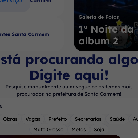
Carmem
Galeria de Fotos
1º Noite d
antes Santa Carmem
album 2
stá procurando alg
Digite aqui!
Pesquise manualmente ou navegue pelos temas mais
procurados na prefeitura de Santa Carmem!
Obras
Vagas
Prefeito
Secretarias
Saúde
A
Mato Grosso
Metas
Soja