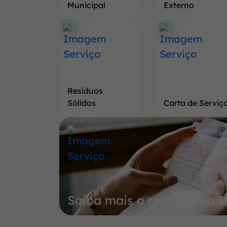
Municipal
Externo
Resíduos
Sólidos
Carta de Serviç
Banner
Saiba
mais
a
respeito
Saiba mais a respeito do 
do
IPTU