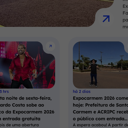
Ex
Fa
pa
ma
3 hrs
há 2 dias
ta noite de sexta-feira,
Expocarmem 2026 com
ardo Costa sobe ao
hoje: Prefeitura de Sant
co da Expocarmem 2026
Carmem e ACRIPC rece
 entrada gratuita
o público com entrada…
ois de uma abertura
A espera acabou! A partir d