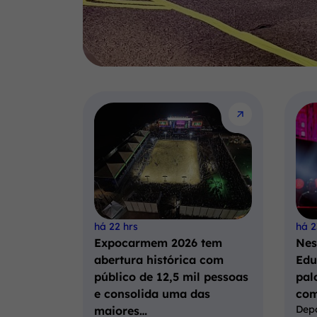
há 22 hrs
há 2
Expocarmem 2026 tem
Nes
abertura histórica com
Edu
público de 12,5 mil pessoas
pal
e consolida uma das
com
Dep
maiores…