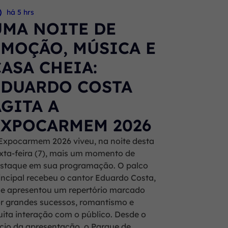
há 5 hrs
UMA NOITE DE
EMOÇÃO, MÚSICA E
CASA CHEIA:
EDUARDO COSTA
AGITA A
EXPOCARMEM 2026
Expocarmem 2026 viveu, na noite desta
xta-feira (7), mais um momento de
staque em sua programação. O palco
incipal recebeu o cantor Eduardo Costa,
e apresentou um repertório marcado
r grandes sucessos, romantismo e
ita interação com o público. Desde o
ício da apresentação, o Parque de