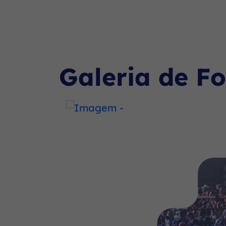
2025
Seção Galeria de Fotos
Galeria de Fo