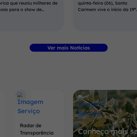
órica que reuniu milhares de
quinta-feira (06), Santa
soas para o show de…
Carmem vive o início da 19ª
Ver mais Notícias
Banner
Conheça
mais
sobre
Radar de
Conheça mais so
a
Transparência