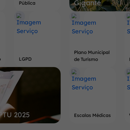
Gigante
Terra
Pública
do
Pé
de
Soja
Gigante
Plano Municipal
o
LGPD
de Turismo
IPTU 2025
Escalas Médicas