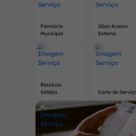
Farmácia
1Doc Acesso
Municipal
Externo
Resíduos
Sólidos
Carta de Serviç
Banner
Saiba
mais
a