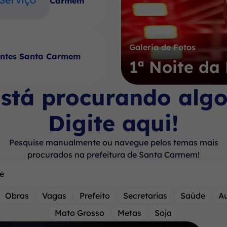
Carmem
Galeria de Fotos
antes Santa Carmem
1ª Noite d
stá procurando alg
Digite aqui!
Pesquise manualmente ou navegue pelos temas mais
procurados na prefeitura de Santa Carmem!
Obras
Vagas
Prefeito
Secretarias
Saúde
A
Mato Grosso
Metas
Soja