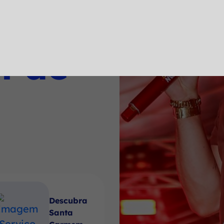
a
l de
Descubra
Santa