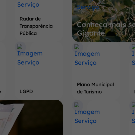
mais
sobre
Radar de
Conheça mais so
a
Transparência
Gigante
Terra
Pública
do
Pé
de
Soja
Gigante
Plano Municipal
o
LGPD
de Turismo