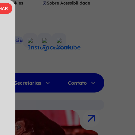
Cookies
Sobre Acessibilidade
Abrir
HAR
AR
preferências
de
cookies
nsparência
Acessar
Acessar
Acessar
a
a
a
Rede
Rede
Rede
Social
Social
Social
Instagram
Facebook
Youtube
Secretarias
Contato