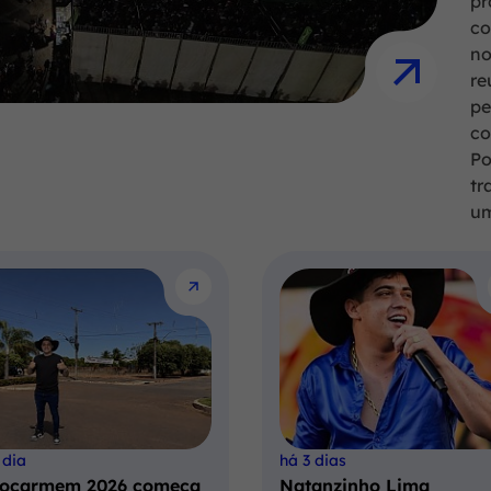
pr
co
no
re
pe
co
Po
tr
um
 dia
há 3 dias
ocarmem 2026 começa
Natanzinho Lima