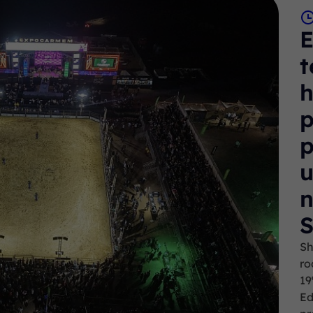
t
h
p
p
u
n
Sh
ro
19
Ed