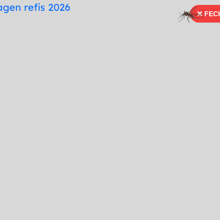
te
Mapa do Site
Fonte para Dislexia
FEC
FECH
66 99996-3936
Ouvidoria
Portal Tra
Imprensa
Serviços
Publicações
do a