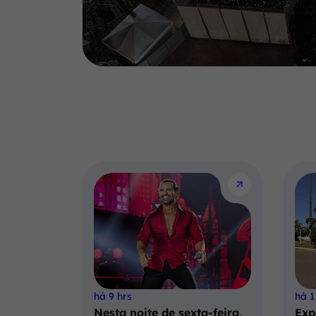
há 9 hrs
há 1
Nesta noite de sexta-feira,
Exp