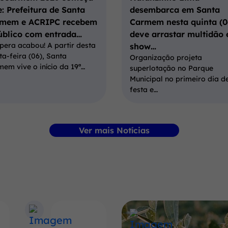
e: Prefeitura de Santa
desembarca em Santa
mem e ACRIPC recebem
Carmem nesta quinta (0
úblico com entrada…
deve arrastar multidão
pera acabou! A partir desta
show…
ta-feira (06), Santa
Organização projeta
em vive o início da 19ª…
superlotação no Parque
Municipal no primeiro dia d
festa e…
Ver mais Notícias
Banner
Conheça