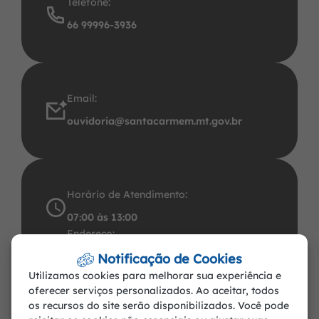
Telefone:
66 99996-3936
Email:
ouvidoria@santacarmem.mt.gov.br
Horário de Atendimento:
07:00 às 13:00
Endereço:
Avenida Santos Dumont, 491 Centro CEP:
Notificação de Cookies
Utilizamos cookies para melhorar sua experiência e
78.545-000. CNPJ: 37.465.283/0001-57
oferecer serviços personalizados. Ao aceitar, todos
Santa Carmem-MT
os recursos do site serão disponibilizados. Você pode