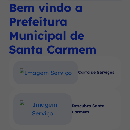
Social
Social
Social
Bem vindo a
Ir
menu
Instagram
Facebook
Youtube
para
principal
Prefeitura
o
rodapé
Municipal de
[alt+4]
Santa Carmem
Carta de Serviços
Descubra Santa
Carmem