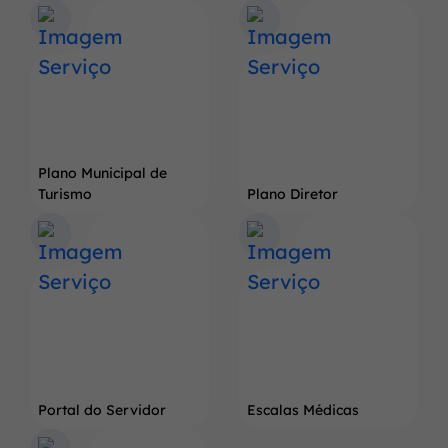
Terra
do
Pé
de
Soja
Gigante
Plano Municipal de
Turismo
Plano Diretor
Portal do Servidor
Escalas Médicas