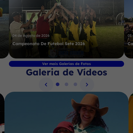
04 de Agosto de 2026
03
Campeonato De Futebol Sete 2026
Ca
Ver mais Galerias de Fotos
Galeria de Vídeos
Seção Galeria de Vídeos