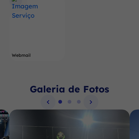
Webmail
Galeria de Fotos
Seção Galeria de Fotos