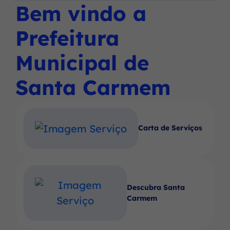
Social
Social
Social
Bem vindo a
Ir
menu
Instagram
Facebook
Youtube
para
principal
Prefeitura
o
rodapé
Municipal de
[alt+4]
Santa Carmem
Carta de Serviços
Descubra Santa
Carmem