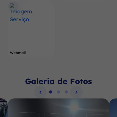
Webmail
Galeria de Fotos
Seção Galeria de Fotos