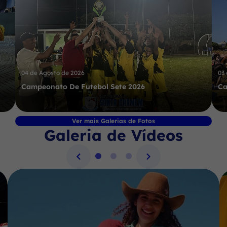
04 de Agosto de 2026
03
Campeonato De Futebol Sete 2026
Ca
Ver mais Galerias de Fotos
Galeria de Vídeos
Seção Galeria de Vídeos