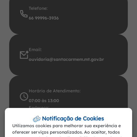
Telefone:
66 99996-3936
Email:
ouvidoria@santacarmem.mt.gov.br
Horário de Atendimento:
07:00 às 13:00
Endereço:
Avenida Santos Dumont, 491 Centro CEP:
Notificação de Cookies
Utilizamos cookies para melhorar sua experiência e
78.545-000. CNPJ: 37.465.283/0001-57
oferecer serviços personalizados. Ao aceitar, todos
Santa Carmem-MT