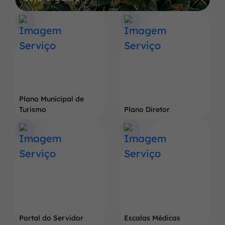
a
Terra
do
Pé
de
Soja
Gigante
Plano Municipal de
Turismo
Plano Diretor
Portal do Servidor
Escalas Médicas