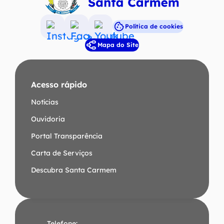
Política de cookies
Acessar
Acessar
Acessar
Mapa do Site
a
a
a
Rede
Rede
Rede
Social
Social
Social
Acesso rápido
Instagram
Facebook
Youtube
Notícias
Ouvidoria
Portal Transparência
Carta de Serviços
Descubra Santa Carmem
Telefone: